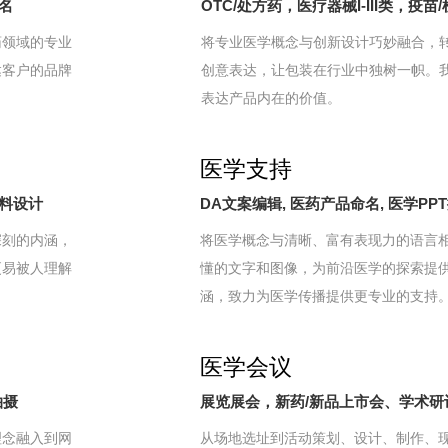
命名
OTC/处方药，医疗器械I-III类，疫
药领域的专业
将专业医学概念与创新设计巧妙融合，
达客户的品牌
创意表达，让包装在行业中独树一帜。
表达产品内在的价值。
医学支持
物料设计
DA文案编辑, 医药产品命名, 医学PP
深刻的内涵，
将医学概念与清晰、富有表现力的语言
更易被人理解
懂的文字和图像，为前沿医学的探索提
涵，致力为医学传播提供更专业的支持
医学会议
拍摄
展览展会，新药/新品上市会、学术研
理念融入到网
从场地选址到活动策划、设计、制作、